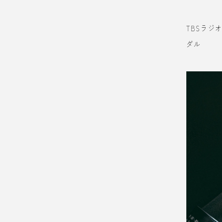
TBSラジ
ダル