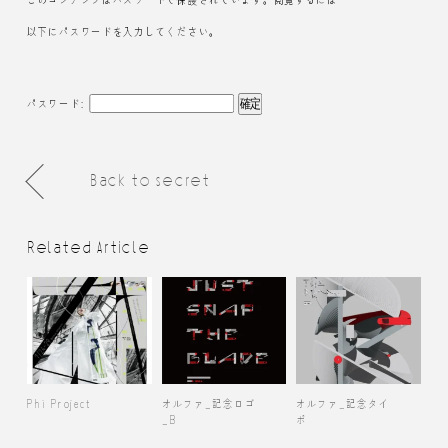
以下にパスワードを入力してください。
パスワード:
Back to secret
Related Article
Phi Project
オルファ_記念ロゴ
オルファ_記念タイ
_B
ポ