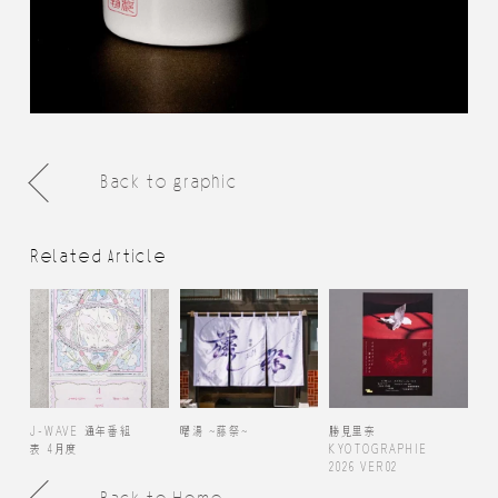
Back to graphic
Related Article
J-WAVE 通年番組
曙湯 ~藤祭~
勝見里奈
表 4月度
KYOTOGRAPHIE
2026 VER02