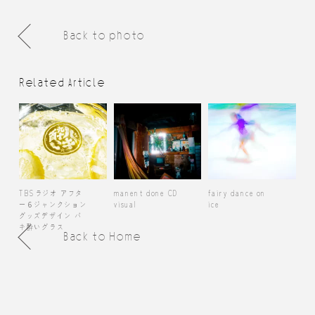
Back to photo
Related Article
TBSラジオ アフタ
manent done CD
fairy dance on
ー６ジャンクション
visual
ice
グッズデザイン バ
キ酔いグラス
Back to Home