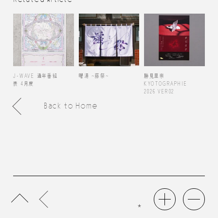
J-WAVE 通年番組
曙湯 ~藤祭~
勝見里奈
表 4月度
KYOTOGRAPHIE
2026 VER02
Back to Home
*