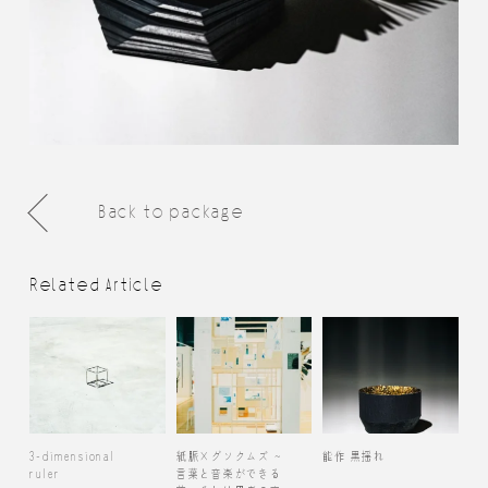
Back to package
Related Article
3-dimensional
紙脈×グソクムズ ~
能作 黒揺れ
ruler
言葉と音楽ができる