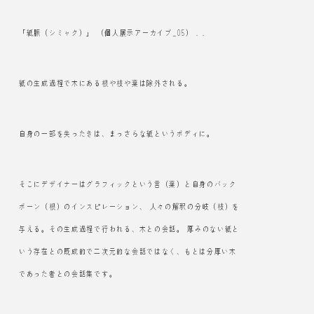
「紙脈（シミャク）」 （個人展示アーカイブ_05） . .
紙の生成過程で木にある根や枝や葉は除外される。
自身の一部を失ったきは、まっさらな紙というボディに。
そこにデザイナーはグラフィックという言（葉）と自身のバック
ボーン（根）のインスピレーション、 人々の解釈の分岐（枝）を
与える。その生成過程で行われる、木との会話。 厚みのない紙と
いう存在との既成的で二次元的な会話ではなく、もとは分厚い木
であった者との会話集です。