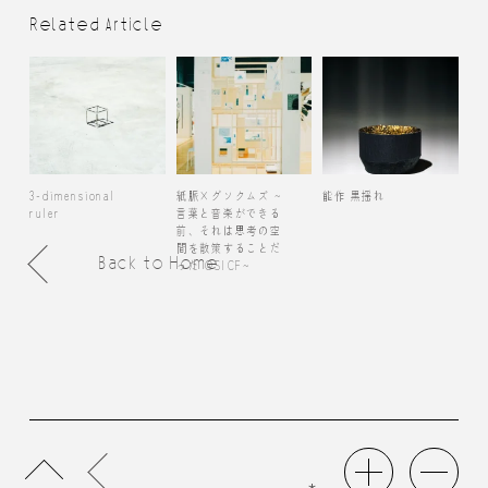
Related Article
3-dimensional
紙脈×グソクムズ ~
能作 黒揺れ
ruler
言葉と音楽ができる
前、それは思考の空
間を散策することだ
Back to Home
った @SICF~