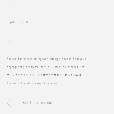
. .
Depth-Butterfly
. .
#takeo #artdirection #graphicdesign #paper #papyrus
#typography #artwork #art #illustration #form #グラ
フィックデザイン #アート #株式会社竹尾 #パピルス #设计
#product #productdesign #material
Back to product