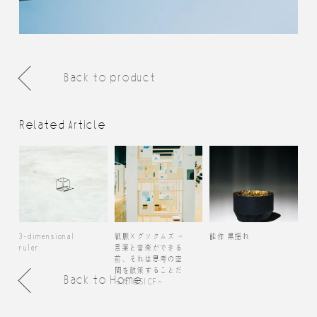
Back to product
Related Article
3-dimensional
紙脈×グソクムズ ~
能作 黒揺れ
ruler
言葉と音楽ができる
前、それは思考の空
間を散策することだ
Back to Home
った @SICF~